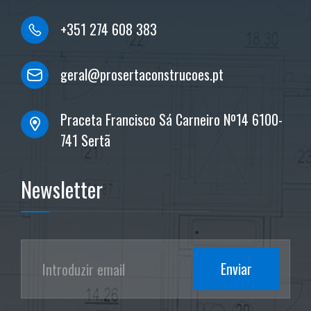
+351 274 608 383
geral@prosertaconstrucoes.pt
Praceta Francisco Sá Carneiro Nº14 6100-
741 Sertã
Newsletter
Enviar